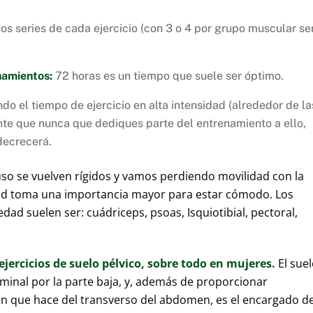
s series de cada ejercicio (con 3 o 4 por grupo muscular se
namientos:
72 horas es un tiempo que suele ser óptimo.
o el tiempo de ejercicio en alta intensidad (alrededor de la
te que nunca que dediques parte del entrenamiento a ello,
decrecerá.
uso se vuelven rígidos y vamos perdiendo movilidad con la
idad toma una importancia mayor para estar cómodo. Los
edad suelen ser: cuádriceps, psoas, Isquiotibial, pectoral,
jercicios de suelo pélvico, sobre todo en mujeres.
El sue
ominal por la parte baja, y, además de proporcionar
ión que hace del transverso del abdomen, es el encargado d