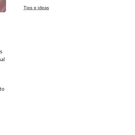
Tips e ideas
os
nal
to