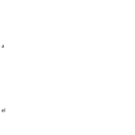
 a
 el