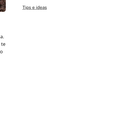
Tips e ideas
a.
 te
io