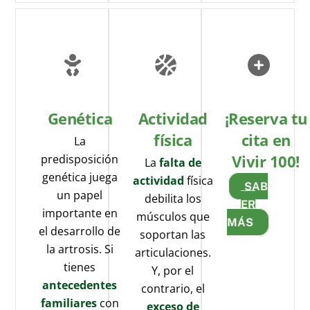
Genética
Actividad
¡Reserva tu
física
cita en
La
Vivir 100!
predisposición
La
falta de
genética juega
actividad
física
SAB
un papel
debilita los
ER
importante en
músculos que
MÁS
el desarrollo de
soportan las
la artrosis. Si
articulaciones.
tienes
Y, por el
antecedentes
contrario, el
familiares
con
exceso de