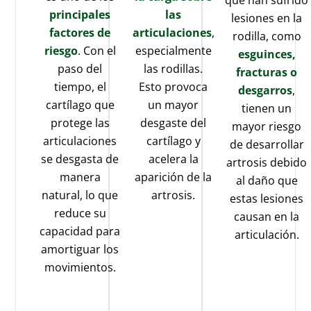
principales
las
lesiones en la
factores de
articulaciones
,
rodilla, como
riesgo
. Con el
especialmente
esguinces,
paso del
las rodillas.
fracturas o
tiempo, el
Esto provoca
desgarros
,
cartílago que
un mayor
tienen un
protege las
desgaste del
mayor riesgo
articulaciones
cartílago y
de desarrollar
se desgasta de
acelera la
artrosis debido
manera
aparición de la
al daño que
natural, lo que
artrosis.
estas lesiones
reduce su
causan en la
capacidad para
articulación.
amortiguar los
movimientos.